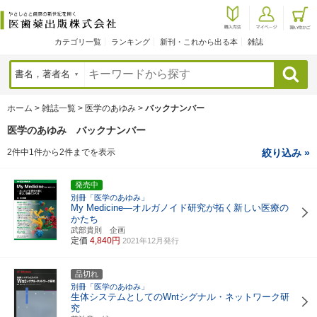
カテゴリ一覧
ランキング
新刊・これから出る本
雑誌
検索
ホーム
>
雑誌一覧
>
医学のあゆみ
>
バックナンバー
医学のあゆみ バックナンバー
2件中1件から2件までを表示
絞り込み »
発売中
別冊「医学のあゆみ」
My Medicine―オルガノイド研究が拓く新しい医療の
かたち
武部貴則 企画
定価
4,840円
2021年12月発行
品切れ
別冊「医学のあゆみ」
生体システムとしてのWntシグナル・ネットワーク研
究