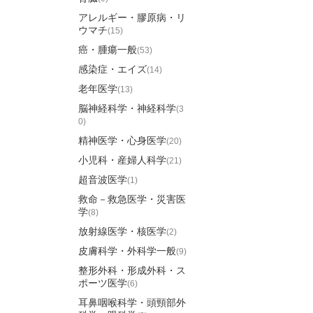
アレルギー・膠原病・リ
ウマチ
(15)
癌・腫瘍一般
(53)
感染症・エイズ
(14)
老年医学
(13)
脳神経科学・神経科学
(3
0)
精神医学・心身医学
(20)
小児科・産婦人科学
(21)
超音波医学
(1)
救命－救急医学・災害医
学
(8)
放射線医学・核医学
(2)
皮膚科学・外科学一般
(9)
整形外科・形成外科・ス
ポーツ医学
(6)
耳鼻咽喉科学・頭頸部外