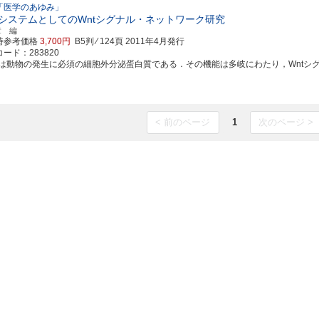
「医学のあゆみ」
システムとしてのWntシグナル・ネットワーク研究
章 編
時参考価格
3,700円
B5判 ⁄ 124頁
2011年4月発行
ード：283820
ntは動物の発生に必須の細胞外分泌蛋白質である．その機能は多岐にわたり，Wntシグナル
< 前のページ
1
次のページ >