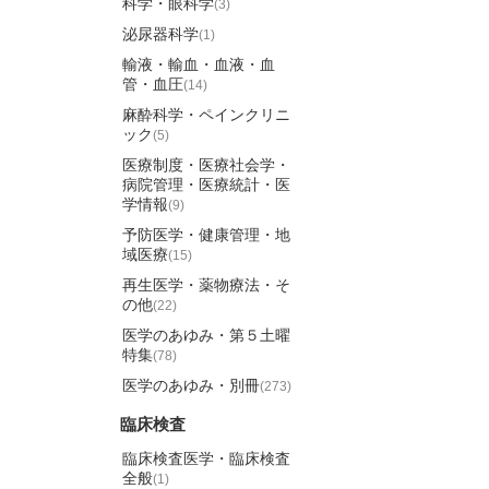
科学・眼科学
(3)
泌尿器科学
(1)
輸液・輸血・血液・血
管・血圧
(14)
麻酔科学・ペインクリニ
ック
(5)
医療制度・医療社会学・
病院管理・医療統計・医
学情報
(9)
予防医学・健康管理・地
域医療
(15)
再生医学・薬物療法・そ
の他
(22)
医学のあゆみ・第５土曜
特集
(78)
医学のあゆみ・別冊
(273)
臨床検査
臨床検査医学・臨床検査
全般
(1)