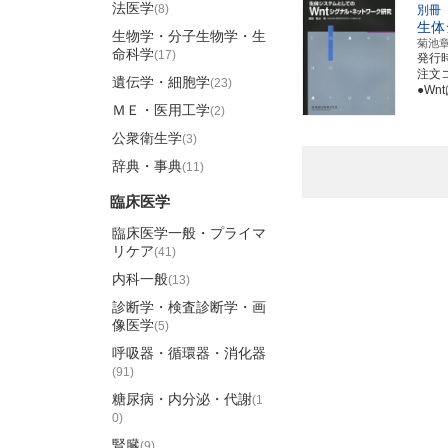
法医学
(8)
別冊
生体
生物学・分子生物学・生
菊池
命科学
(17)
発行
注文コ
遺伝学・細胞学
(23)
●W
ＭＥ・医用工学
(2)
公衆衛生学
(3)
辞典・事典
(11)
臨床医学
臨床医学一般・プライマ
リケア
(41)
内科一般
(13)
診断学・検査診断学・画
像医学
(5)
呼吸器・循環器・消化器
(91)
糖尿病・内分泌・代謝
(1
0)
腎臓
(9)