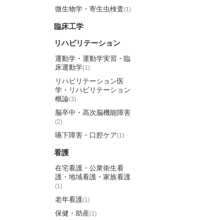
微生物学・寄生虫検査
(1)
臨床工学
リハビリテーション
運動学・運動学実習・臨
床運動学
(1)
リハビリテーション医
学・リハビリテーション
概論
(3)
脳卒中・高次脳機能障害
(2)
嚥下障害・口腔ケア
(1)
看護
在宅看護・公衆衛生看
護・地域看護・家族看護
(1)
老年看護
(1)
保健・助産
(1)