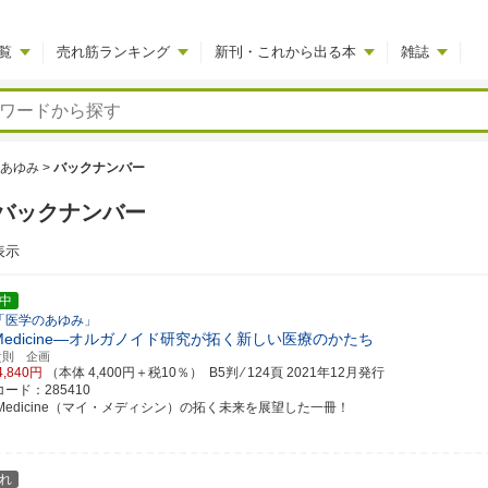
覧
売れ筋ランキング
新刊・これから出る本
雑誌
あゆみ
>
バックナンバー
バックナンバー
表示
中
「医学のあゆみ」
 Medicine―オルガノイド研究が拓く新しい医療のかたち
貴則 企画
4,840円
（本体 4,400円＋税10％） B5判 ⁄ 124頁
2021年12月発行
ード：285410
 Medicine（マイ・メディシン）の拓く未来を展望した一冊！
れ