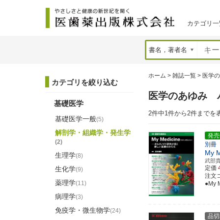
カテゴリ一
ホーム
>
雑誌一覧
>
医学の
カテゴリを絞り込む
医学のあゆみ 
基礎医学
2件中1件から2件までを
基礎医学一般
(5)
解剖学・組織学・発生学
発売
(2)
別冊
My
生理学
(8)
武部
定価
生化学
(9)
注文コ
薬理学
(11)
●My
病理学
(3)
免疫学・微生物学
(24)
品切