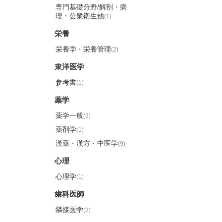
専門基礎分野/解剖・病
理・公衆衛生他
(1)
栄養
栄養学・栄養管理
(2)
東洋医学
参考書
(1)
薬学
薬学一般
(3)
薬剤学
(1)
漢薬・漢方・中医学
(9)
心理
心理学
(1)
歯科医師
隣接医学
(3)