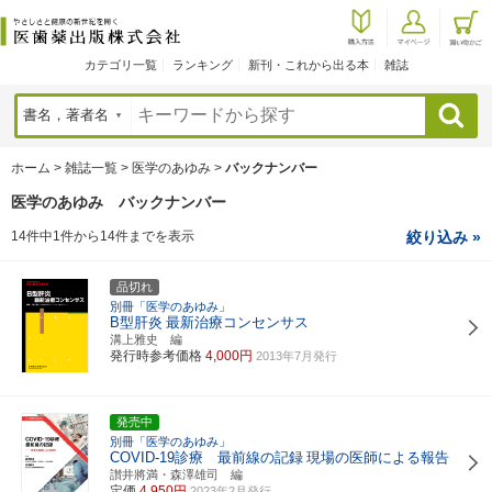
カテゴリ一覧
ランキング
新刊・これから出る本
雑誌
検索
ホーム
>
雑誌一覧
>
医学のあゆみ
>
バックナンバー
医学のあゆみ バックナンバー
14件中1件から14件までを表示
絞り込み »
品切れ
別冊「医学のあゆみ」
B型肝炎
最新治療コンセンサス
溝上雅史 編
発行時参考価格
4,000円
2013年7月発行
発売中
別冊「医学のあゆみ」
COVID-19診療 最前線の記録
現場の医師による報告
讃井將満・森澤雄司 編
定価
4,950円
2023年2月発行