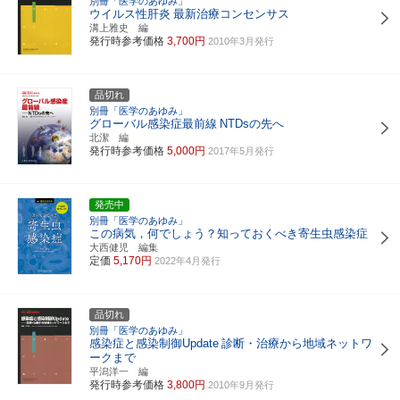
別冊「医学のあゆみ」
ウイルス性肝炎
最新治療コンセンサス
溝上雅史 編
発行時参考価格
3,700円
2010年3月発行
品切れ
別冊「医学のあゆみ」
グローバル感染症最前線
NTDsの先へ
北潔 編
発行時参考価格
5,000円
2017年5月発行
発売中
別冊「医学のあゆみ」
この病気，何でしょう？知っておくべき寄生虫感染症
大西健児 編集
定価
5,170円
2022年4月発行
品切れ
別冊「医学のあゆみ」
感染症と感染制御Update
診断・治療から地域ネットワ
ークまで
平潟洋一 編
発行時参考価格
3,800円
2010年9月発行