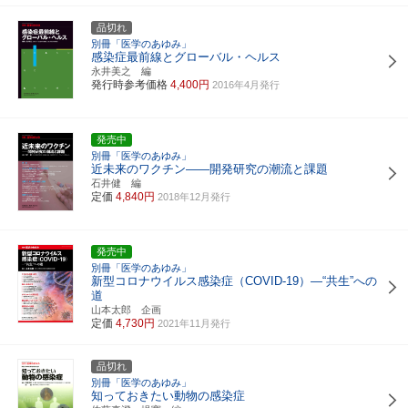
品切れ
別冊「医学のあゆみ」
感染症最前線とグローバル・ヘルス
永井美之 編
発行時参考価格
4,400円
2016年4月発行
発売中
別冊「医学のあゆみ」
近未来のワクチン――開発研究の潮流と課題
石井健 編
定価
4,840円
2018年12月発行
発売中
別冊「医学のあゆみ」
新型コロナウイルス感染症（COVID-19）―“共生”への
道
山本太郎 企画
定価
4,730円
2021年11月発行
品切れ
別冊「医学のあゆみ」
知っておきたい動物の感染症