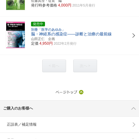
佐藤真澄・堤寛 編
発行時参考価格
4,000円
2011年5月発行
発売中
別冊「医学のあゆみ」
脳・神経系の感染症――診断と治療の最前線
山田正仁 企画
定価
4,950円
2022年2月発行
< 前へ
次へ >
ご購入のお客様へ
正誤表／補足情報