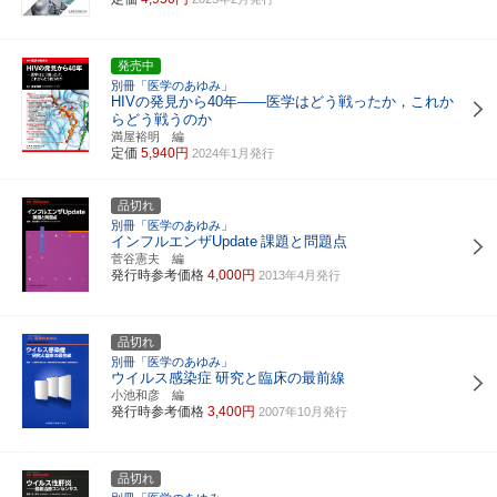
発売中
別冊「医学のあゆみ」
HIVの発見から40年――医学はどう戦ったか，これか
らどう戦うのか
満屋裕明 編
定価
5,940円
2024年1月発行
品切れ
別冊「医学のあゆみ」
インフルエンザUpdate
課題と問題点
菅谷憲夫 編
発行時参考価格
4,000円
2013年4月発行
品切れ
別冊「医学のあゆみ」
ウイルス感染症
研究と臨床の最前線
小池和彦 編
発行時参考価格
3,400円
2007年10月発行
品切れ