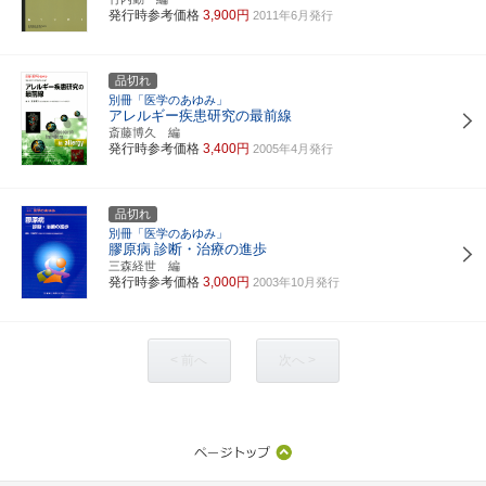
発行時参考価格
3,900円
2011年6月発行
品切れ
別冊「医学のあゆみ」
アレルギー疾患研究の最前線
斎藤博久 編
発行時参考価格
3,400円
2005年4月発行
品切れ
別冊「医学のあゆみ」
膠原病
診断・治療の進歩
三森経世 編
発行時参考価格
3,000円
2003年10月発行
< 前へ
次へ >