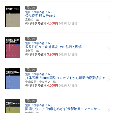
品切れ
別冊「医学のあゆみ」
骨免疫学
研究最前線
高柳広 編
発行時参考価格
4,000円
2013年8月発行
品切れ
別冊「医学のあゆみ」
多発性筋炎・皮膚筋炎
その包括的理解
上阪等 編
発行時参考価格
3,900円
2012年9月発行
品切れ
別冊「医学のあゆみ」
抗体医療Update
開発コンセプトから最新治療実績まで
中山俊憲・中島裕史 編
発行時参考価格
4,000円
2012年7月発行
品切れ
別冊「医学のあゆみ」
関節リウマチ
“治癒をめざす”最新治療コンセンサス
竹内勤 編