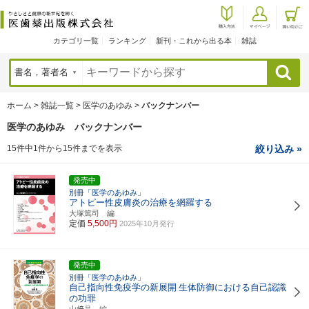
カテゴリ一覧
ランキング
新刊・これから出る本
雑誌
検索
ホーム
>
雑誌一覧
>
医学のあゆみ
>
バックナンバー
医学のあゆみ バックナンバー
15件中1件から15件までを表示
絞り込み »
発売中
別冊「医学のあゆみ」
アトピー性皮膚炎の治療を網羅する
大塚篤司 編
定価
5,500円
2025年10月発行
発売中
別冊「医学のあゆみ」
自己指向性免疫学の新展開
生体防御における自己認識
の功罪
山﨑晶 編