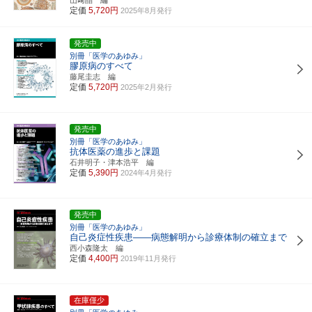
定価
5,720円
2025年8月発行
発売中
別冊「医学のあゆみ」
膠原病のすべて
藤尾圭志 編
定価
5,720円
2025年2月発行
発売中
別冊「医学のあゆみ」
抗体医薬の進歩と課題
石井明子・津本浩平 編
定価
5,390円
2024年4月発行
発売中
別冊「医学のあゆみ」
自己炎症性疾患――病態解明から診療体制の確立まで
西小森隆太 編
定価
4,400円
2019年11月発行
在庫僅少