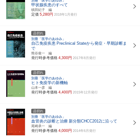
別冊「医学のあゆみ」
甲状腺疾患のすべて
槙田紀子 編
定価
5,280円
2018年1月発行
品切れ
別冊「医学のあゆみ」
自己免疫疾患
Preclinical Stateから発症・早期診断ま
で
熊谷俊一 編
発行時参考価格
4,300円
2017年8月発行
品切れ
別冊「医学のあゆみ」
ヒト免疫学の新機軸
山本一彦 編
発行時参考価格
4,400円
2015年12月発行
品切れ
別冊「医学のあゆみ」
血管炎の診断と治療
新分類CHCC2012に沿って
尾崎承一 編
発行時参考価格
4,000円
2014年6月発行