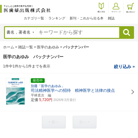
カテゴリ一覧
ランキング
新刊・これから出る本
雑誌
検索
ホーム
>
雑誌一覧
>
医学のあゆみ
>
バックナンバー
医学のあゆみ バックナンバー
1件中1件から1件までを表示
絞り込み »
発売中
別冊「医学のあゆみ」
司法精神医学への招待 精神医学と法律の接点
平林直次 編
定価
5,720円
2026年3月発行
< 前へ
次へ >