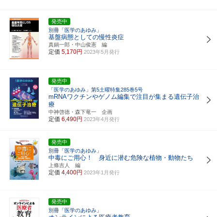
発売中
別冊「医学のあゆみ」
基盤病態としての慢性炎症
真鍋一郎・中山俊憲 編
定価
5,170円
2023年5月発行
発売中
「医学のあゆみ」第5土曜特集285巻5号
mRNAワクチンやゲノム編集で注目が集まる遺伝子治
療
中神啓徳・森下竜一 企画
定価
6,490円
2023年4月発行
発売中
別冊「医学のあゆみ」
中毒にご用心！ 身近に潜む危険な植物・動物たち
上條吉人 編
定価
4,400円
2023年1月発行
発売中
別冊「医学のあゆみ」