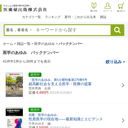
カテゴリ一覧
ランキング
新刊・これから出る本
雑誌
検索
ホーム
>
雑誌一覧
>
医学のあゆみ
>
バックナンバー
医学のあゆみ バックナンバー
41件中1件から30件までを表示
絞り込み »
発売中
「医学のあゆみ」第5土曜特集第279巻5号
超高齢社会を支える医学・医療の提案
荒井秀典 企画
定価
6,490円
2021年10月発行
発売中
別冊「医学のあゆみ」
性差医学の現在地――最新知識とエビデンス
片井みゆき 編
定価
5,500円
2025年9月発行