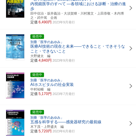
内視鏡医学のすべて
―各領域における診断・治療の進
歩
田中信治・坂井義治・大須賀穣・川村雅文・上田恭敬・木内博
之・武中篤 企画
定価
6,490円
2023年9月発行
発売中
別冊「医学のあゆみ」
医療AI技術の現在と未来――できること・できそうな
こと・できないこと
大野健太 編
定価
4,840円
2023年9月発行
発売中
別冊「医学のあゆみ」
AIホスピタルの社会実装
中村祐輔 編
定価
5,170円
2023年7月発行
発売中
別冊「医学のあゆみ」
五感を科学する――感覚器研究の最前線
木下茂・上野盛夫 編
定価
5,720円
2023年6月発行