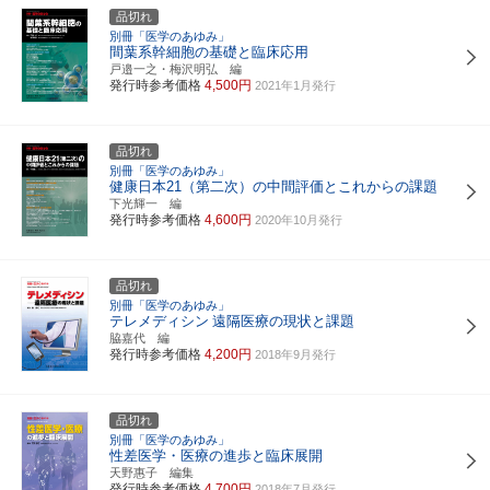
品切れ
別冊「医学のあゆみ」
間葉系幹細胞の基礎と臨床応用
戸邉一之・梅沢明弘 編
発行時参考価格
4,500円
2021年1月発行
品切れ
別冊「医学のあゆみ」
健康日本21（第二次）の中間評価とこれからの課題
下光輝一 編
発行時参考価格
4,600円
2020年10月発行
品切れ
別冊「医学のあゆみ」
テレメディシン
遠隔医療の現状と課題
脇嘉代 編
発行時参考価格
4,200円
2018年9月発行
品切れ
別冊「医学のあゆみ」
性差医学・医療の進歩と臨床展開
天野惠子 編集
発行時参考価格
4,700円
2018年7月発行