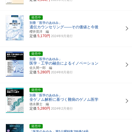
発売中
別冊「医学のあゆみ」
遺伝カウンセリング――その価値と今後
櫻井晃洋 編
定価
5,170円
2024年9月発行
発売中
別冊「医学のあゆみ」
医学・工学の融合によるイノベーション
佐久間一郎 編
定価
5,280円
2024年8月発行
発売中
別冊「医学のあゆみ」
全ゲノム解析に基づく難病のゲノム医学
徳永勝士 編
定価
5,280円
2024年2月発行
発売中
「医学のあゆみ」第5土曜特集286巻14号