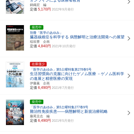
オンラインによる医療者教育
錦織宏 編
定価
5,170円
2022年9月発行
発売中
別冊「医学のあゆみ」
臓器線維症を科学する 病態解明と治療法開発への展望
稲垣豊 企画
定価
4,840円
2021年10月発行
在庫僅少
「医学のあゆみ」第5土曜特集第278巻5号
生活習慣病の克服に向けたゲノム医療
－ゲノム医科学
の進展と精密医療の実現
伊藤薫 企画
定価
6,490円
2021年7月発行
発売中
「医学のあゆみ」第5土曜特集277巻9号
難治性免疫疾患――病態解明と新規治療戦略
藤尾圭志 編
定価
6,490円
2021年5月発行