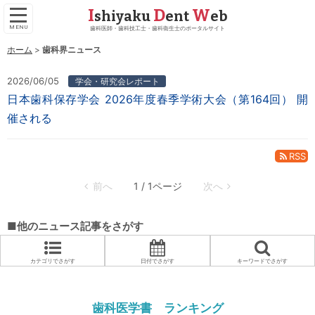
I
D
W
shiyaku
ent
eb
歯科医師・歯科技工士・歯科衛生士のポータルサイト
ホーム
歯科界ニュース
2026/06/05
学会・研究会レポート
日本歯科保存学会 2026年度春季学術大会（第164回） 開
催される
RSS
1 / 1ページ
■他のニュース記事をさがす
カテゴリでさがす
日付でさがす
キーワードでさがす
歯科医学書 ランキング