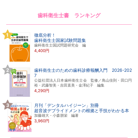
歯科衛生士書 ランキング
徹底分析！
歯科衛生士国家試験問題集
歯科衛生士国試問題研究会 編
4,400円
歯科衛生士のための歯科診療報酬入門 2026-202
7
公益社団法人日本歯科衛生士会 監修／鳥山佳則・田口円
裕・武藤智美・吉田直美・金澤紀子 編集
4,290円
月刊「デンタルハイジーン」別冊
超音波デブライドメントの根拠と手技がわかる本
加藤雄大・小森朋栄 編著
3,960円