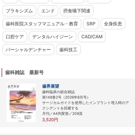
ブラキシズム
エンド
摂食嚥下関連
歯科医院スタッフマニュアル・教育
SRP
全身疾患
口腔ケア
デンタルハイジーン
CAD/CAM
パーシャルデンチャー
歯科技工
歯科雑誌 最新号
歯界展望
歯科臨床の総合雑誌
第148巻2号（2026年8月号）
サージカルガイドを使用したインプラント埋入時のア
クシデントを回避する
月刊／A4判変形／208頁
3,520円