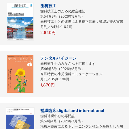
歯科技工
歯科技工士のための総合雑誌
第54巻8号（2026年8月号）
歯科技工士との連携による矯正治療，補綴治療の実際
月刊／A4判／104頁
2,640円
デンタルハイジーン
歯科衛生士のみなさんを応援します
第46巻8号（2026年8月号）
令和時代の小児歯科コミュニケーション
月刊／B5判／96頁
1,870円
補綴臨床 digital and international
歯科補綴中心の専門誌
第59巻4号（2026年7月号）
治療用義歯によるトレーニングと検証を基盤とした患