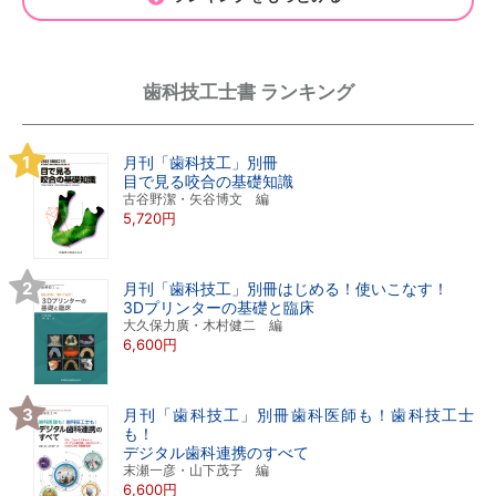
歯科技工士書 ランキング
月刊「歯科技工」別冊
目で見る咬合の基礎知識
古谷野潔・矢谷博文 編
5,720円
月刊「歯科技工」別冊はじめる！使いこなす！
3Dプリンターの基礎と臨床
大久保力廣・木村健二 編
6,600円
月刊「歯科技工」別冊歯科医師も！歯科技工士
も！
デジタル歯科連携のすべて
末瀬一彦・山下茂子 編
6,600円