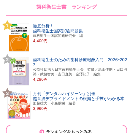
歯科衛生士書 ランキング
徹底分析！
歯科衛生士国家試験問題集
歯科衛生士国試問題研究会 編
4,400円
歯科衛生士のための歯科診療報酬入門 2026-202
7
公益社団法人日本歯科衛生士会 監修／鳥山佳則・田口円
裕・武藤智美・吉田直美・金澤紀子 編集
4,290円
月刊「デンタルハイジーン」別冊
超音波デブライドメントの根拠と手技がわかる本
加藤雄大・小森朋栄 編著
3,960円
ランキングをもっとみる