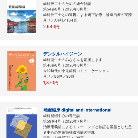
歯科技工士のための総合雑誌
第54巻8号（2026年8月号）
歯科技工士との連携による矯正治療，補綴治療の実際
月刊／A4判／104頁
2,640円
デンタルハイジーン
歯科衛生士のみなさんを応援します
第46巻8号（2026年8月号）
令和時代の小児歯科コミュニケーション
月刊／B5判／96頁
1,870円
補綴臨床 digital and international
歯科補綴中心の専門誌
第59巻4号（2026年7月号）
治療用義歯によるトレーニングと検証を基盤とした患
者中心の無歯顎補綴治療の実践
季刊／A4判変型／128頁