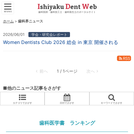
I
D
W
shiyaku
ent
eb
歯科医師・歯科技工士・歯科衛生士のポータルサイト
ホーム
歯科界ニュース
2026/06/01
学会・研究会レポート
Women Dentists Club 2026 総会 in 東京 開催される
RSS
1 / 1ページ
■他のニュース記事をさがす
カテゴリでさがす
日付でさがす
キーワードでさがす
歯科医学書 ランキング