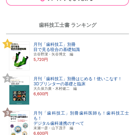
歯科技工士書 ランキング
月刊「歯科技工」別冊
目で見る咬合の基礎知識
古谷野潔・矢谷博文 編
5,720円
月刊「歯科技工」別冊はじめる！使いこなす！
3Dプリンターの基礎と臨床
大久保力廣・木村健二 編
6,600円
月刊「歯科技工」別冊歯科医師も！歯科技工士
も！
デジタル歯科連携のすべて
末瀬一彦・山下茂子 編
6,600円