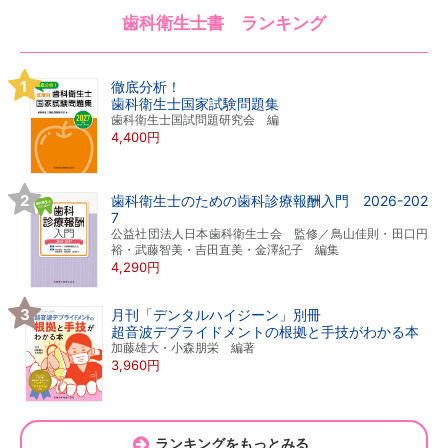
歯科衛生士書 ランキング
徹底分析！
歯科衛生士国家試験問題集
歯科衛生士国試問題研究会 編
4,400円
歯科衛生士のための歯科診療報酬入門 2026-202
7
公益社団法人日本歯科衛生士会 監修／鳥山佳則・田口円
裕・武藤智美・吉田直美・金澤紀子 編集
4,290円
月刊「デンタルハイジーン」別冊
超音波デブライドメントの根拠と手技がわかる本
加藤雄大・小森朋栄 編著
3,960円
ランキングをもっとみる