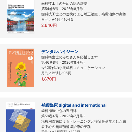
歯科技工士のための総合雑誌
第54巻8号（2026年8月号）
歯科技工士との連携による矯正治療，補綴治療の実際
月刊／A4判／104頁
2,640円
デンタルハイジーン
歯科衛生士のみなさんを応援します
第46巻8号（2026年8月号）
令和時代の小児歯科コミュニケーション
月刊／B5判／96頁
1,870円
補綴臨床 digital and international
歯科補綴中心の専門誌
第59巻4号（2026年7月号）
治療用義歯によるトレーニングと検証を基盤とした患
者中心の無歯顎補綴治療の実践
季刊／A4判変型／128頁