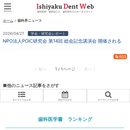
I
D
W
shiyaku
ent
eb
歯科医師・歯科技工士・歯科衛生士のポータルサイト
ホーム
歯科界ニュース
2026/04/27
学会・研究会レポート
NPO法人POIC研究会 第14回 総会記念講演会 開催される
RSS
1 / 1ページ
■他のニュース記事をさがす
カテゴリでさがす
日付でさがす
キーワードでさがす
歯科医学書 ランキング