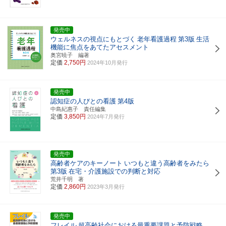
発売中
ウェルネスの視点にもとづく
老年看護過程
第3版
生活
機能に焦点をあてたアセスメント
奥宮暁子 編著
定価
2,750円
2024年10月発行
発売中
認知症の人びとの看護
第4版
中島紀惠子 責任編集
定価
3,850円
2024年7月発行
発売中
高齢者ケアのキーノート
いつもと違う高齢者をみたら
第3版
在宅・介護施設での判断と対応
荒井千明 著
定価
2,860円
2023年3月発行
発売中
フレイル
超高齢社会における最重要課題と予防戦略