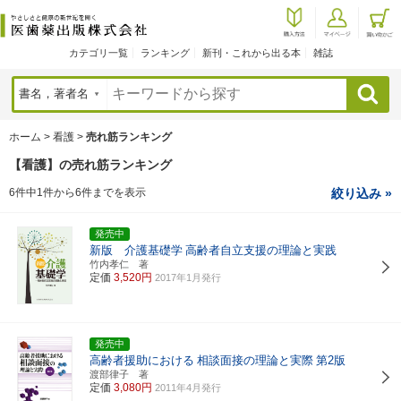
カテゴリ一覧
ランキング
新刊・これから出る本
雑誌
検索
ホーム
>
看護
>
売れ筋ランキング
【看護】の売れ筋ランキング
6件中1件から6件までを表示
絞り込み »
発売中
新版 介護基礎学
高齢者自立支援の理論と実践
竹内孝仁 著
定価
3,520円
2017年1月発行
発売中
高齢者援助における
相談面接の理論と実際
第2版
渡部律子 著
定価
3,080円
2011年4月発行