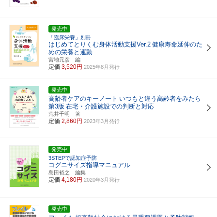
発売中
「臨床栄養」別冊
はじめてとりくむ身体活動支援Ver.2
健康寿命延伸のた
めの栄養と運動
宮地元彦 編
定価
3,520円
2025年8月発行
発売中
高齢者ケアのキーノート
いつもと違う高齢者をみたら
第3版
在宅・介護施設での判断と対応
荒井千明 著
定価
2,860円
2023年3月発行
発売中
3STEPで認知症予防
コグニサイズ指導マニュアル
島田裕之 編集
定価
4,180円
2020年3月発行
発売中