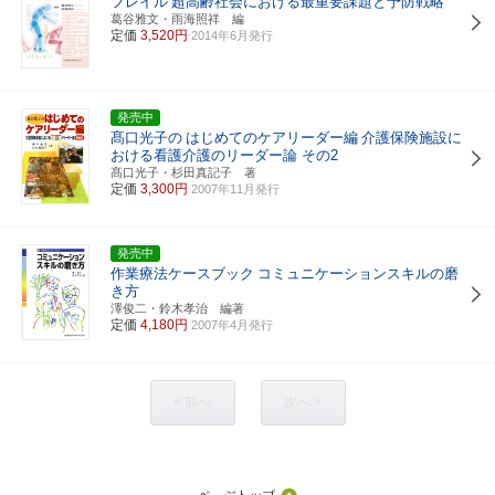
フレイル
超高齢社会における最重要課題と予防戦略
葛谷雅文・雨海照祥 編
定価
3,520円
2014年6月発行
発売中
髙口光子の
はじめてのケアリーダー編
介護保険施設に
おける看護介護のリーダー論 その2
髙口光子・杉田真記子 著
定価
3,300円
2007年11月発行
発売中
作業療法ケースブック
コミュニケーションスキルの磨
き方
澤俊二・鈴木孝治 編著
定価
4,180円
2007年4月発行
< 前へ
次へ >