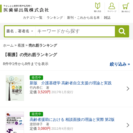
カテゴリ一覧
ランキング
新刊・これから出る本
雑誌
検索
ホーム
>
看護
>
売れ筋ランキング
【看護】の売れ筋ランキング
8件中1件から8件までを表示
絞り込み »
発売中
新版 介護基礎学
高齢者自立支援の理論と実践
竹内孝仁 著
定価
3,520円
2017年1月発行
発売中
高齢者援助における
相談面接の理論と実際
第2版
渡部律子 著
定価
3,080円
2011年4月発行