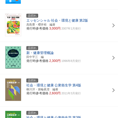
品切れ
エッセンシャル
社会・環境と健康
第2版
高島豊・櫻井裕 編著
発行時参考価格
3,000円
2007年1月発行
品切れ
新・健康管理概論
田中平三 編
発行時参考価格
2,300円
1996年8月発行
品切れ
社会・環境と健康
公衆衛生学
第4版
柳川洋・簑輪眞澄 編著
発行時参考価格
2,600円
2011年3月発行
品切れ
社会・環境と健康
公衆衛生学
第3版