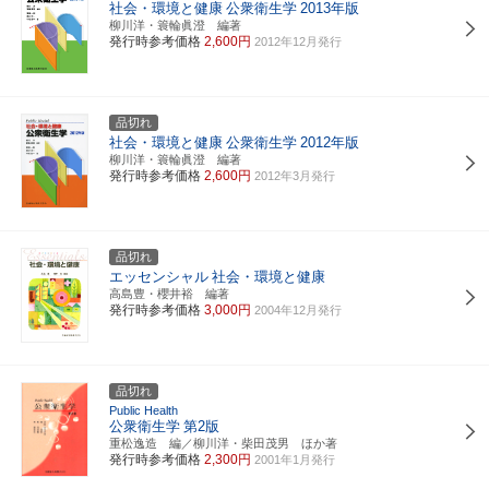
社会・環境と健康
公衆衛生学
2013年版
柳川洋・簑輪眞澄 編著
発行時参考価格
2,600円
2012年12月発行
品切れ
社会・環境と健康
公衆衛生学
2012年版
柳川洋・簑輪眞澄 編著
発行時参考価格
2,600円
2012年3月発行
品切れ
エッセンシャル
社会・環境と健康
高島豊・櫻井裕 編著
発行時参考価格
3,000円
2004年12月発行
品切れ
Public Health
公衆衛生学
第2版
重松逸造 編／柳川洋・柴田茂男 ほか著
発行時参考価格
2,300円
2001年1月発行