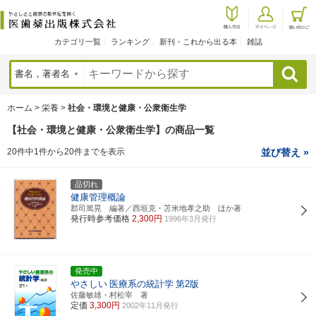
カテゴリ一覧
ランキング
新刊・これから出る本
雑誌
検索
ホーム
>
栄養
>
社会・環境と健康・公衆衛生学
【社会・環境と健康・公衆衛生学】の商品一覧
20件中1件から20件までを表示
並び替え »
品切れ
健康管理概論
郡司篤晃 編著／西垣克・苫米地孝之助 ほか著
発行時参考価格
2,300円
1996年3月発行
発売中
やさしい
医療系の統計学
第2版
佐藤敏雄・村松宰 著
定価
3,300円
2002年11月発行