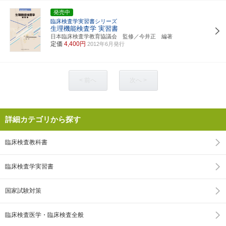
発売中
臨床検査学実習書シリーズ
生理機能検査学 実習書
日本臨床検査学教育協議会 監修／今井正 編著
定価
4,400円
2012年6月発行
< 前へ
次へ >
詳細カテゴリから探す
臨床検査教科書
臨床検査学実習書
国家試験対策
臨床検査医学・臨床検査全般