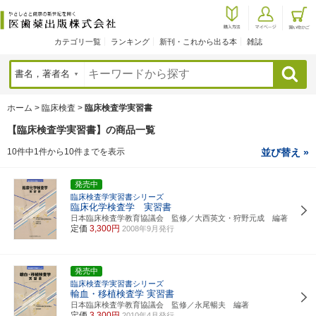
カテゴリ一覧
ランキング
新刊・これから出る本
雑誌
検索
ホーム
>
臨床検査
>
臨床検査学実習書
【臨床検査学実習書】の商品一覧
10件中1件から10件までを表示
並び替え »
発売中
臨床検査学実習書シリーズ
臨床化学検査学 実習書
日本臨床検査学教育協議会 監修／大西英文・狩野元成 編著
定価
3,300円
2008年9月発行
発売中
臨床検査学実習書シリーズ
輸血・移植検査学 実習書
日本臨床検査学教育協議会 監修／永尾暢夫 編著
定価
3,300円
2010年4月発行