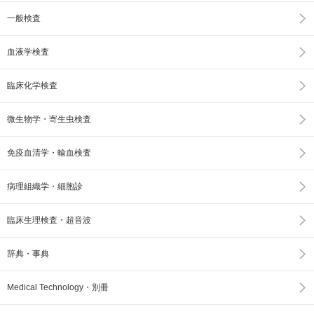
一般検査
血液学検査
臨床化学検査
微生物学・寄生虫検査
免疫血清学・輸血検査
病理組織学・細胞診
臨床生理検査・超音波
辞典・事典
Medical Technology・別冊