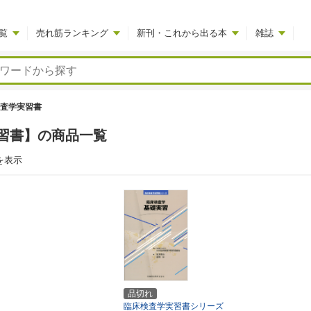
覧
売れ筋ランキング
新刊・これから出る本
雑誌
査学実習書
習書】の商品一覧
を表示
品切れ
臨床検査学実習書シリーズ