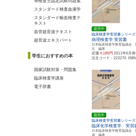
導検査士認定試験問題集
スタンダード検査血液学
スタンダード輸血検査テ
キスト
発売中
血管超音波テキスト
臨床検査学実習書シリーズ
病理検査学 実習書
超音波エキスパート
日本臨床検査学教育協議会 
次 編著
定価
4,180円
2011年6月
学生におすすめの本
注文コード：223270 ISBN97
国家試験対策・問題集
臨床検査学講座
電子辞書
発売中
臨床検査学実習書シリーズ
臨床化学検査学 実習
日本臨床検査学教育協議会 
成 編著