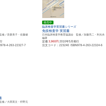
発売中
臨床検査学実習書シリーズ
免疫検査学 実習書
監修／吾妻美子・佐藤健
日本臨床検査学教育協議会 監修／加藤亮二・利光
編著
発行
定価
3,960円
2010年5月発行
8-4-263-22327-7
注文コード：223240 ISBN978-4-263-22324-6
書
監修／大西英文・狩野元