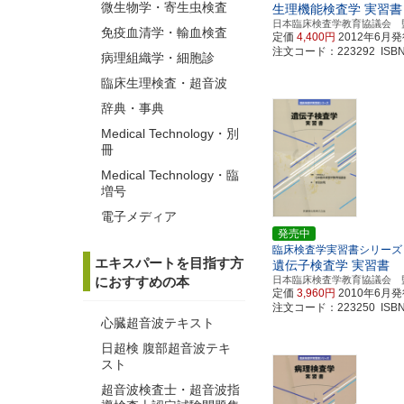
微生物学・寄生虫検査
生理機能検査学 実習書
日本臨床検査学教育協議会 
免疫血清学・輸血検査
定価
4,400円
2012年6月
注文コード：223292 ISBN97
病理組織学・細胞診
臨床生理検査・超音波
辞典・事典
Medical Technology・別
冊
Medical Technology・臨
増号
電子メディア
発売中
臨床検査学実習書シリーズ
エキスパートを目指す方
遺伝子検査学 実習書
におすすめの本
日本臨床検査学教育協議会 
定価
3,960円
2010年6月
注文コード：223250 ISBN97
心臓超音波テキスト
日超検 腹部超音波テキ
スト
超音波検査士・超音波指