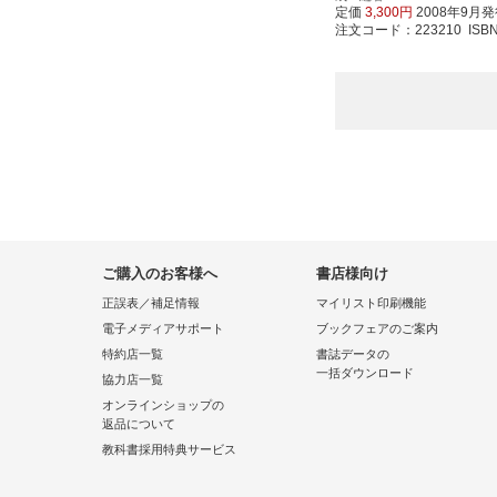
定価
3,300円
2008年9月
注文コード：223210 ISBN97
ご購入のお客様へ
書店様向け
正誤表／補足情報
マイリスト印刷機能
電子メディアサポート
ブックフェアのご案内
特約店一覧
書誌データの
一括ダウンロード
協力店一覧
オンラインショップの
返品について
教科書採用特典サービス