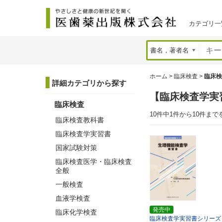
カテゴリ一
ホーム
>
臨床検査
>
臨床検
詳細カテゴリから探す
【臨床検査学実
臨床検査
10件中1件から10件まで
臨床検査教科書
臨床検査学実習書
国家試験対策
臨床検査医学・臨床検査
全般
一般検査
血液学検査
発売中
臨床化学検査
臨床検査学実習書シリーズ