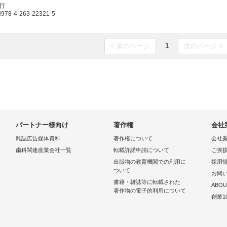
発行
8-4-263-22321-5
< 前のページ
1
次のページ >
パートナー様向け
著作権
会社
雑誌広告媒体資料
著作権について
会社
歯科関連産業会社一覧
転載許諾申請について
ご挨
出版物の教育機関での利用に
採用
ついて
お問
書籍・雑誌等に転載された
ABOU
著作物の電子的利用について
創業1