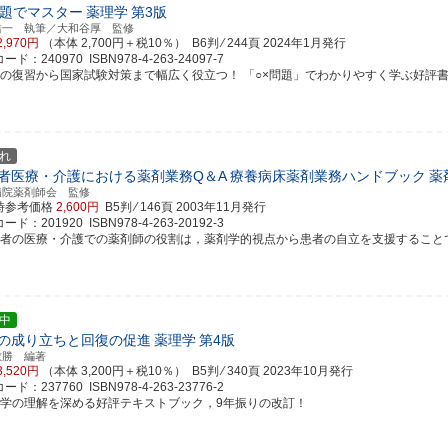
問題でマスター
薬理学
第3版
浩一 執筆／大和谷厚 監修
2,970円
（本体 2,700円＋税10％） B6判 ⁄ 244頁
2024年1月発行
ド：240970 ISBN978-4-263-24097-7
義の復習から国家試験対策まで幅広く役立つ！ 「○×問題」でわかりやすく学ぶ好評
れ
者医療・介護における薬剤業務Q＆A
療養病床薬剤業務ハンドブック
薬
病院薬剤師会 監修
時参考価格
2,600円
B5判 ⁄ 146頁
2003年11月発行
ド：201920 ISBN978-4-263-20192-3
齢者の医療・介護での薬剤師の役割は，薬剤学的視点から患者の自立を支援することであり
中
の成り立ちと回復の促進
薬理学
第4版
敏勝 編著
3,520円
（本体 3,200円＋税10％） B5判 ⁄ 340頁
2023年10月発行
ド：237760 ISBN978-4-263-23776-2
理学の理解を深める好評テキストブック，9年振りの改訂！