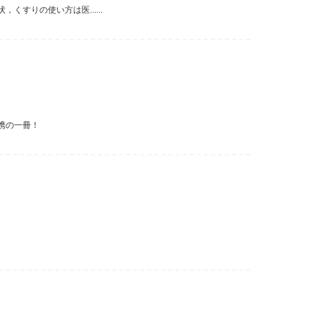
すりの使い方は医......
携の一冊！