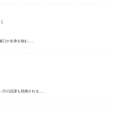
く
全身を蝕む......
誤謬も指摘される......