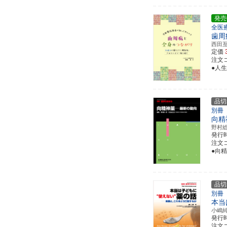
発売
全医
歯周
西田
定価
注文コー
●人
品切
別冊
向精
野村
発行
注文コ
●向
品切
別冊
本当
小嶋
発行
注文コ