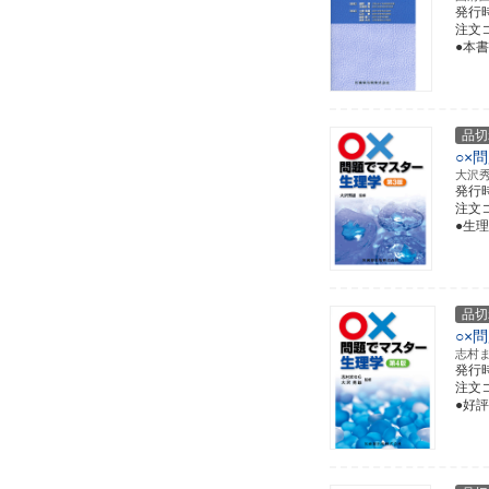
発行
注文コー
●本
品切
○×
大沢
発行
注文コー
●生
品切
○×
志村
発行
注文コー
●好