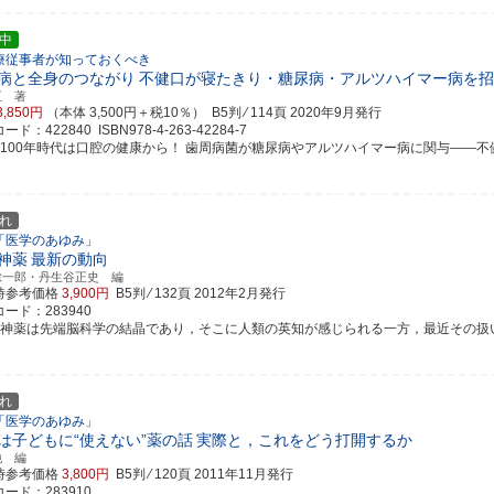
中
療従事者が知っておくべき
病と全身のつながり
不健口が寝たきり・糖尿病・アルツハイマー病を招
亙 著
3,850円
（本体 3,500円＋税10％） B5判 ⁄ 114頁
2020年9月発行
ド：422840 ISBN978-4-263-42284-7
生100年時代は口腔の健康から！ 歯周病菌が糖尿病やアルツハイマー病に関与――不健口が
れ
「医学のあゆみ」
神薬
最新の動向
総一郎・丹生谷正史 編
時参考価格
3,900円
B5判 ⁄ 132頁
2012年2月発行
ード：283940
精神薬は先端脳科学の結晶であり，そこに人類の英知が感じられる一方，最近その扱い方の
れ
「医学のあゆみ」
は子どもに“使えない”薬の話
実際と，これをどう打開するか
純 編
時参考価格
3,800円
B5判 ⁄ 120頁
2011年11月発行
ード：283910