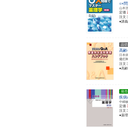
○×
山本
定価
注文コー
●講
品切
高齢
日本
発行
注文コー
●高
発売
疾病
中嶋
定価
注文コー
●薬