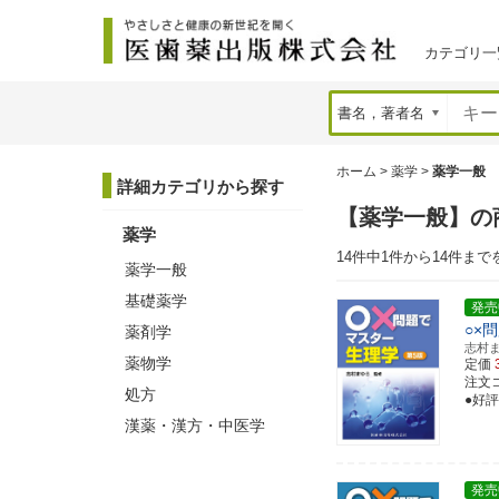
カテゴリ一
ホーム
>
薬学
>
薬学一般
詳細カテゴリから探す
【薬学一般】の
薬学
14件中1件から14件まで
薬学一般
基礎薬学
発売
○×
薬剤学
志村
薬物学
定価
注文コー
処方
●好
漢薬・漢方・中医学
発売