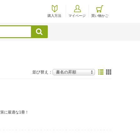
購入方法
マイページ
買い物かご
検索
並び替え：
対策に最適な1冊！