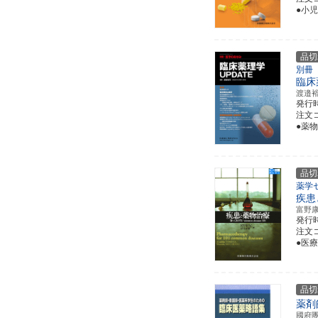
●小
品切
別冊
臨床
渡邉
発行
注文コ
●薬
品切
薬学
疾患
富野
発行
注文コー
●医
品切
薬剤
國府