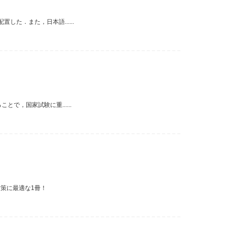
た．また，日本語......
，国家試験に重......
対策に最適な1冊！