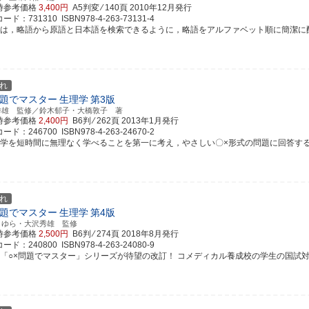
時参考価格
3,400円
A5判変 ⁄ 140頁
2010年12月発行
ド：731310 ISBN978-4-263-73131-4
書は，略語から原語と日本語を検索できるように，略語をアルファベット順に簡潔に配置し
れ
問題でマスター
生理学
第3版
秀雄 監修／鈴木郁子・大橋敦子 著
時参考価格
2,400円
B6判 ⁄ 262頁
2013年1月発行
ド：246700 ISBN978-4-263-24670-2
理学を短時間に無理なく学べることを第一に考え，やさしい〇×形式の問題に回答することで
れ
問題でマスター
生理学
第4版
まゆら・大沢秀雄 監修
時参考価格
2,500円
B6判 ⁄ 274頁
2018年8月発行
ド：240800 ISBN978-4-263-24080-9
評「○×問題でマスター」シリーズが待望の改訂！ コメディカル養成校の学生の国試