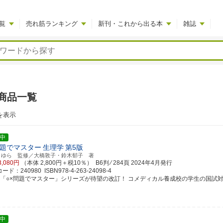
覧
売れ筋ランキング
新刊・これから出る本
雑誌
商品一覧
を表示
中
問題でマスター
生理学
第5版
まゆら 監修／大橋敦子・鈴木郁子 著
3,080円
（本体 2,800円＋税10％） B6判 ⁄ 284頁
2024年4月発行
ド：240980 ISBN978-4-263-24098-4
評「○×問題でマスター」シリーズが待望の改訂！ コメディカル養成校の学生の国試
中