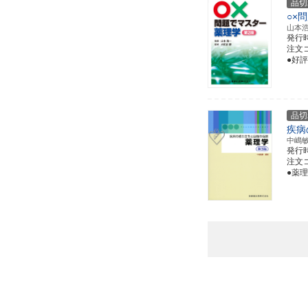
品切
○×
山本
発行
注文コー
●好
品切
疾病
中嶋
発行
注文コー
●薬