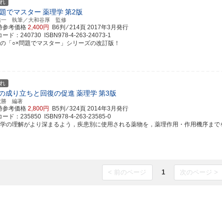
れ
問題でマスター
薬理学
第2版
浩一 執筆／大和谷厚 監修
時参考価格
2,400円
B6判 ⁄ 214頁
2017年3月発行
ド：240730 ISBN978-4-263-24073-1
評の「○×問題でマスター」シリーズの改訂版！
れ
の成り立ちと回復の促進
薬理学
第3版
敏勝 編著
時参考価格
2,800円
B5判 ⁄ 324頁
2014年3月発行
ド：235850 ISBN978-4-263-23585-0
理学の理解がより深まるよう，疾患別に使用される薬物を，薬理作用・作用機序までを含め
< 前のページ
1
次のページ >