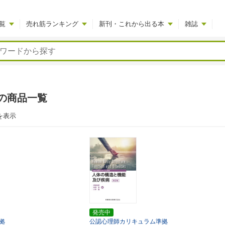
覧
売れ筋ランキング
新刊・これから出る本
雑誌
の商品一覧
を表示
発売中
拠
公認心理師カリキュラム準拠