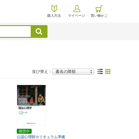
購入方法
マイページ
買い物かご
検索
並び替え：
発売中
公認心理師カリキュラム準拠