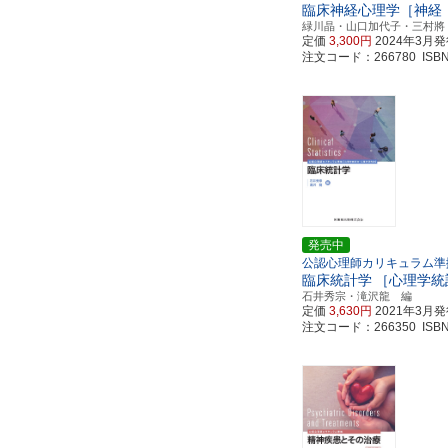
臨床神経心理学［神経
緑川晶・山口加代子・三村將
定価
3,300円
2024年3月
注文コード：266780 ISBN97
発売中
公認心理師カリキュラム準
臨床統計学
［心理学統
石井秀宗・滝沢龍 編
定価
3,630円
2021年3月
注文コード：266350 ISBN97