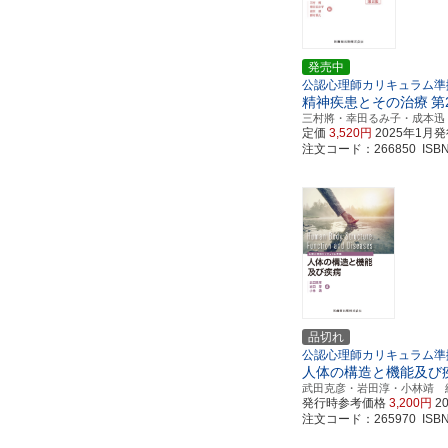
発売中
公認心理師カリキュラム準
精神疾患とその治療
第
三村將・幸田るみ子・成本迅
定価
3,520円
2025年1月
注文コード：266850 ISBN97
品切れ
公認心理師カリキュラム準
人体の構造と機能及び
武田克彦・岩田淳・小林靖 
発行時参考価格
3,200円
2
注文コード：265970 ISBN97