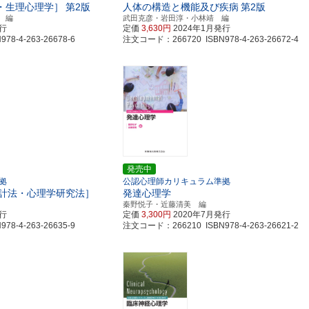
・生理心理学］
第2版
人体の構造と機能及び疾病
第2版
 編
武田克彦・岩田淳・小林靖 編
発行
定価
3,630円
2024年1月発行
8-4-263-26678-6
注文コード：266720 ISBN978-4-263-26672-4
発売中
拠
公認心理師カリキュラム準拠
計法・心理学研究法］
発達心理学
秦野悦子・近藤清美 編
発行
定価
3,300円
2020年7月発行
8-4-263-26635-9
注文コード：266210 ISBN978-4-263-26621-2