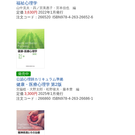
福祉心理学
山中克夫・四ノ宮美惠子・宮本信也 編
定価
3,630円
2022年1月発行
注文コード：266520 ISBN978-4-263-26652-6
発売中
公認心理師カリキュラム準拠
健康・医療心理学
第2版
宮脇稔・大野太郎・松野俊夫・藤本豊 編
定価
3,300円
2025年1月発行
注文コード：266860 ISBN978-4-263-26686-1