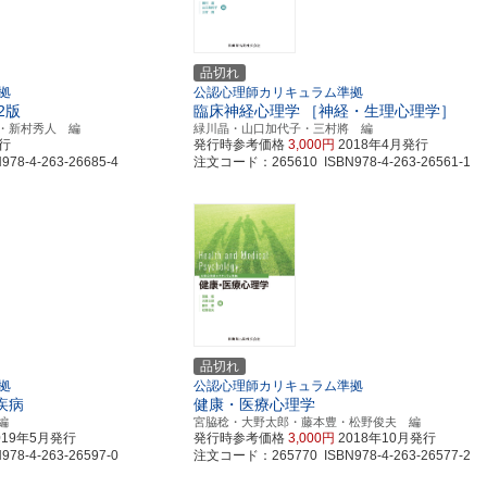
品切れ
拠
公認心理師カリキュラム準拠
2版
臨床神経心理学
［神経・生理心理学］
・新村秀人 編
緑川晶・山口加代子・三村將 編
発行
発行時参考価格
3,000円
2018年4月発行
8-4-263-26685-4
注文コード：265610 ISBN978-4-263-26561-1
品切れ
拠
公認心理師カリキュラム準拠
疾病
健康・医療心理学
編
宮脇稔・大野太郎・藤本豊・松野俊夫 編
019年5月発行
発行時参考価格
3,000円
2018年10月発行
8-4-263-26597-0
注文コード：265770 ISBN978-4-263-26577-2