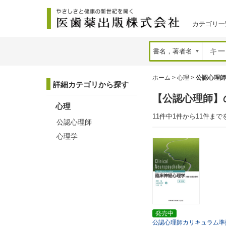
カテゴリ一
ホーム
>
心理
>
公認心理師
詳細カテゴリから探す
【公認心理師】
心理
11件中1件から11件まで
公認心理師
心理学
発売中
公認心理師カリキュラム準