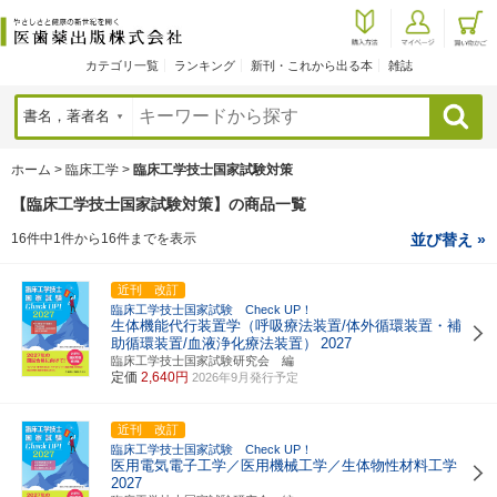
カテゴリ一覧
ランキング
新刊・これから出る本
雑誌
検索
ホーム
>
臨床工学
>
臨床工学技士国家試験対策
【臨床工学技士国家試験対策】の商品一覧
16件中1件から16件までを表示
並び替え »
近刊 改訂
臨床工学技士国家試験 Check UP！
生体機能代行装置学（呼吸療法装置/体外循環装置・補
助循環装置/血液浄化療法装置）
2027
臨床工学技士国家試験研究会 編
定価
2,640円
2026年9月発行予定
近刊 改訂
臨床工学技士国家試験 Check UP！
医用電気電子工学／医用機械工学／生体物性材料工学
2027