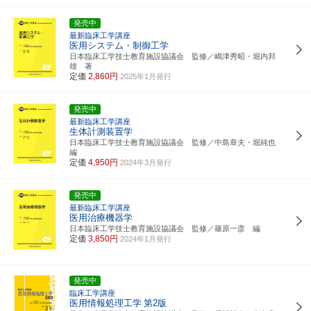
発売中
最新臨床工学講座
医用システム・制御工学
日本臨床工学技士教育施設協議会 監修／嶋津秀昭・堀内邦
雄 著
定価
2,860円
2025年1月発行
発売中
最新臨床工学講座
生体計測装置学
日本臨床工学技士教育施設協議会 監修／中島章夫・堀純也
編
定価
4,950円
2024年3月発行
発売中
最新臨床工学講座
医用治療機器学
日本臨床工学技士教育施設協議会 監修／篠原一彦 編
定価
3,850円
2024年1月発行
発売中
臨床工学講座
医用情報処理工学
第2版