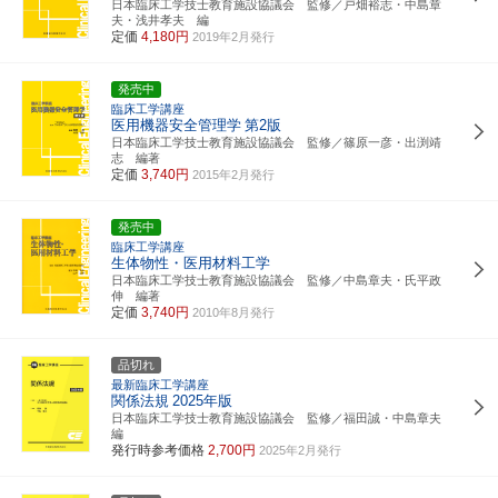
日本臨床工学技士教育施設協議会 監修／戸畑裕志・中島章
夫・浅井孝夫 編
定価
4,180円
2019年2月発行
発売中
臨床工学講座
医用機器安全管理学
第2版
日本臨床工学技士教育施設協議会 監修／篠原一彦・出渕靖
志 編著
定価
3,740円
2015年2月発行
発売中
臨床工学講座
生体物性・医用材料工学
日本臨床工学技士教育施設協議会 監修／中島章夫・氏平政
伸 編著
定価
3,740円
2010年8月発行
品切れ
最新臨床工学講座
関係法規
2025年版
日本臨床工学技士教育施設協議会 監修／福田誠・中島章夫
編
発行時参考価格
2,700円
2025年2月発行