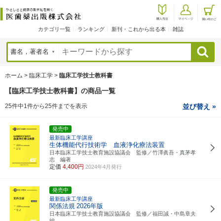
カテゴリ一覧
ランキング
新刊・これから出る本
雑誌
検索
ホーム
>
臨床工学
>
臨床工学技士教科書
【臨床工学技士教科書】の商品一覧
25件中1件から25件までを表示
並び替え »
発売中
最新臨床工学講座
生体機能代行技術学 血液浄化療法装置
日本臨床工学技士教育施設協議会 監修／竹澤眞吾・真茅孝
志 編著
定価
4,400円
2024年4月発行
発売中
最新臨床工学講座
関係法規
2026年版
日本臨床工学技士教育施設協議会 監修／福田誠・中島章夫
編