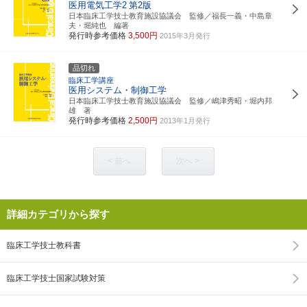
医用電気工学2
第2版
日本臨床工学技士教育施設協議会 監修／福長一義・中島章
夫・堀純也 編著
発行時参考価格
3,500円
2015年3月発行
品切れ
臨床工学講座
医用システム・制御工学
日本臨床工学技士教育施設協議会 監修／嶋津秀昭・堀内邦
雄 著
発行時参考価格
2,500円
2013年1月発行
< 前へ
次へ >
詳細カテゴリから探す
臨床工学技士教科書
臨床工学技士国家試験対策