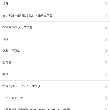
栄養
歯学概論・歯科医学教育・歯科医学史
医療管理/スタッフ教育
保険
辞典・用語集
教科書
白本
歯科国試パーフェクトマスター
ニューメディア
歯界展望別冊/補綴臨床 digital and international別冊