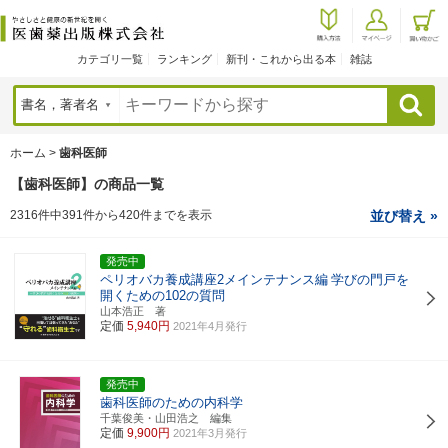
カテゴリ一覧
ランキング
新刊・これから出る本
雑誌
検索
ホーム
>
歯科医師
【歯科医師】の商品一覧
2316件中391件から420件までを表示
並び替え »
発売中
ペリオバカ養成講座2メインテナンス編
学びの門戸を
開くための102の質問
山本浩正 著
定価
5,940円
2021年4月発行
発売中
歯科医師のための内科学
千葉俊美・山田浩之 編集
定価
9,900円
2021年3月発行