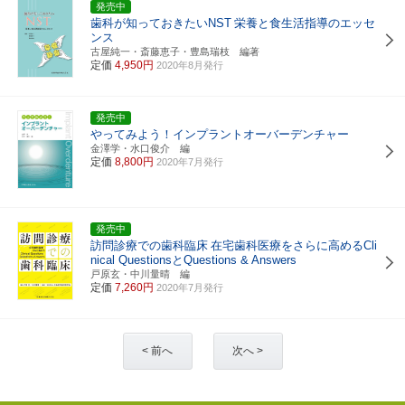
発売中
歯科が知っておきたいNST
栄養と食生活指導のエッセ
ンス
古屋純一・斎藤恵子・豊島瑞枝 編著
定価
4,950円
2020年8月発行
発売中
やってみよう！インプラントオーバーデンチャー
金澤学・水口俊介 編
定価
8,800円
2020年7月発行
発売中
訪問診療での歯科臨床
在宅歯科医療をさらに高めるCli
nical QuestionsとQuestions & Answers
戸原玄・中川量晴 編
定価
7,260円
2020年7月発行
< 前へ
次へ >