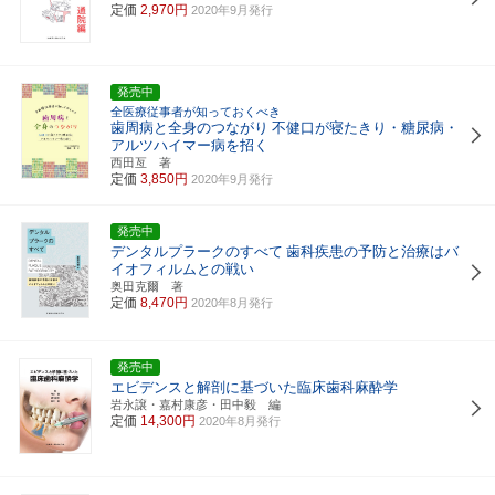
定価
2,970円
2020年9月発行
発売中
全医療従事者が知っておくべき
歯周病と全身のつながり
不健口が寝たきり・糖尿病・
アルツハイマー病を招く
西田亙 著
定価
3,850円
2020年9月発行
発売中
デンタルプラークのすべて
歯科疾患の予防と治療はバ
イオフィルムとの戦い
奥田克爾 著
定価
8,470円
2020年8月発行
発売中
エビデンスと解剖に基づいた臨床歯科麻酔学
岩永譲・嘉村康彦・田中毅 編
定価
14,300円
2020年8月発行