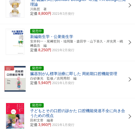
理論
川島哲 著
定価
8,800円
2021年3月発行
発売中
新編衛生学・公衆衛生学
安井利一・尾﨑哲則・埴岡隆・森田学・山下喜久・岸光男・嶋
﨑義浩 編
定価
8,250円
2021年2月発行
発売中
臓器別がん標準治療に即した
周術期口腔機能管理
白砂兼光 監修／吉岡秀郎 編
定価
5,940円
2021年1月発行
発売中
子どもとその口腔の診かた
口腔機能発達不全に向き合
うための視点
田村文誉 編著
定価
3,960円
2021年1月発行