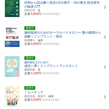
症例から読み解く咬合の5大因子・10の要点
咬合医学
の臨床入門
武内久幸 著
定価
8,800円
2020年9月発行
発売中
歯科臨床のためのオーラルバイオロジー
微小循環から
紐解くインプラント・咬合
松尾雅斗 編著
定価
8,800円
2020年9月発行
発売中
歯科衛生士のための
成功へ導くインプラントアシスタント
塚原宏泰 著
定価
4,180円
2020年9月発行
発売中
くちペディア
眞木吉信・萩名子 編著
定価
5,500円
2020年9月発行