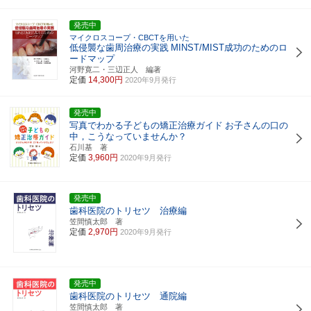
発売中
マイクロスコープ・CBCTを用いた
低侵襲な歯周治療の実践
MINST/MIST成功のためのロ
ードマップ
河野寛二・三辺正人 編著
定価
14,300円
2020年9月発行
発売中
写真でわかる子どもの矯正治療ガイド
お子さんの口の
中，こうなっていませんか？
石川基 著
定価
3,960円
2020年9月発行
発売中
歯科医院のトリセツ 治療編
笠間慎太郎 著
定価
2,970円
2020年9月発行
発売中
歯科医院のトリセツ 通院編
笠間慎太郎 著