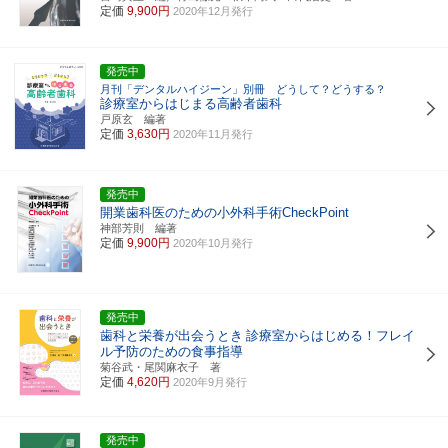
定価
9,900円
2020年12月発行
発売中
月刊「デンタルハイジーン」別冊 どうして？どうする？
診療室からはじまる高齢者歯科
戸原玄 編著
定価
3,630円
2020年11月発行
発売中
開業歯科医のための小外科手術CheckPoint
神部芳則 編著
定価
9,900円
2020年10月発行
発売中
歯科と栄養が出会うとき
診療室からはじめる！フレイ
ル予防のための食事指導
菊谷武・尾関麻衣子 著
定価
4,620円
2020年9月発行
発売中