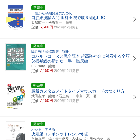
発売中
口腔がん早期発見のための
口腔細胞診入門
歯科医院で取り組むLBC
田沼順一・松坂賢一 編著
定価
6,600円
2020年12月発行
発売中
隔月刊「補綴臨床」別冊
コバルトコーヌス完全読本
超高齢社会に対応する全顎
欠損補綴の新たな一手 臨床編
CK.Party 編著
定価
7,150円
2020年12月発行
発売中
最新カスタムメイドタイプマウスガードのつくり方
武田友孝 編著／石上惠一・中島一憲 著
定価
7,150円
2020年12月発行
発売中
わかる！できる！
決定版コンポジットレジン修復
宮崎真至 編／青島徹児・秋本尚武・田代浩史 著