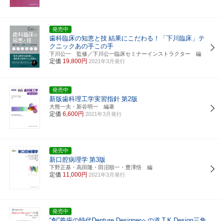
発売中
歯科臨床の知恵と技
結果にこだわる！「下川臨床」テ
クニックあの手この手
下川公一 監修／下川公一臨床セミナーインストラクター 編
定価
19,800円
2021年3月発行
発売中
新版歯科理工学実習指針
第2版
大熊一夫・新谷明一 編著
定価
6,600円
2021年3月発行
発売中
新口腔病理学
第3版
下野正基・高田隆・田沼順一・豊澤悟 編
定価
11,000円
2021年3月発行
発売中
“創”義歯の時代Denture Designerへの道
T.K.Design三角