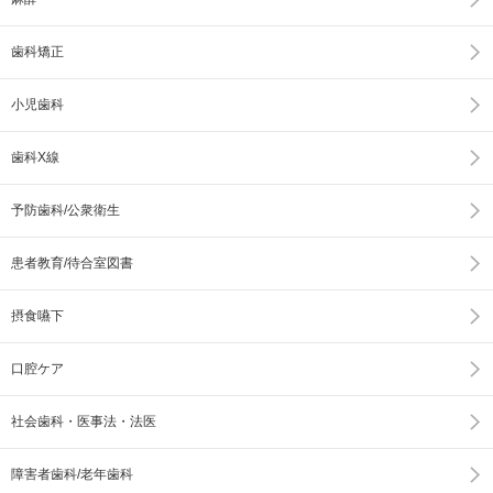
歯科矯正
小児歯科
歯科X線
予防歯科/公衆衛生
患者教育/待合室図書
摂食嚥下
口腔ケア
社会歯科・医事法・法医
障害者歯科/老年歯科