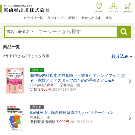
カテゴリ一覧
ランキング
新刊・これから出る本
雑誌
検索
商品一覧
2件中1件から2件までを表示
絞り込み »
発売中
脳神経内科疾患の摂食嚥下・栄養ケアハンドブック
患
者・家族とケアスタッフのための手引きとQ＆A
日本神経摂食嚥下・栄養学会 編
定価
3,960円
2023年11月発行
品切れ
動画DVD付
顔面神経麻痺のリハビリテーション
栢森良二 著
発行時参考価格
7,000円
2010年5月発行