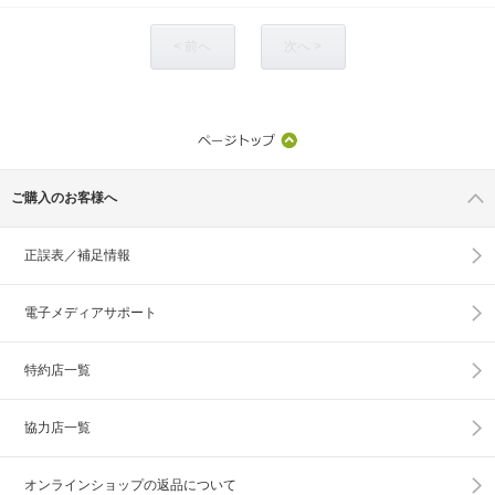
< 前へ
次へ >
ご購入のお客様へ
正誤表／補足情報
電子メディアサポート
特約店一覧
協力店一覧
オンラインショップの
返品について