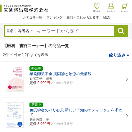
カテゴリ一覧
ランキング
新刊・これから出る本
雑誌
検索
【医科 書評コーナー】の商品一覧
2件中1件から2件までを表示
絞り込み »
発売中
早発卵巣不全
病因論と治療の最前線
石塚文平 編著
定価
9,900円
2026年1月発行
発売中
免疫学者のパリ心景
新しい「知のエティック」を求め
て
矢倉英隆 著
定価
3,960円
2022年6月発行