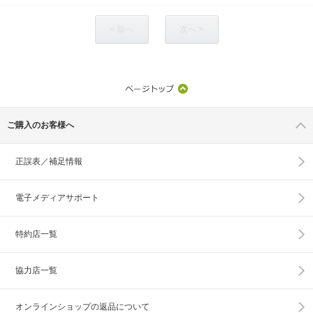
< 前へ
次へ >
ご購入のお客様へ
正誤表／補足情報
電子メディアサポート
特約店一覧
協力店一覧
オンラインショップの
返品について