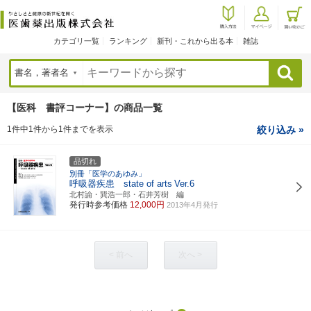
カテゴリ一覧
ランキング
新刊・これから出る本
雑誌
検索
【医科 書評コーナー】の商品一覧
1件中1件から1件までを表示
絞り込み »
品切れ
別冊「医学のあゆみ」
呼吸器疾患 state of arts
Ver.6
北村諭・巽浩一郎・石井芳樹 編
発行時参考価格
12,000円
2013年4月発行
< 前へ
次へ >